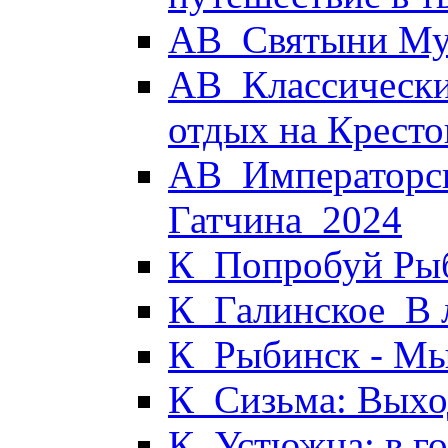
АВ_Святыни Му
АВ_Классически
отдых на Кресто
АВ_Императорск
Гатчина_2024
К_Попробуй Рыб
К_Галинское_В 
К_Рыбинск - М
К_Сизьма: Выхо
К_Устюжна: в г