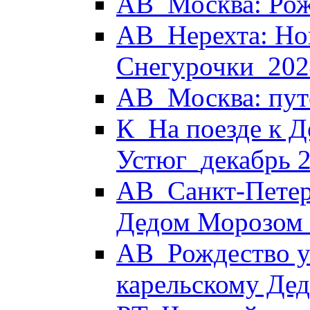
АВ_Москва: Рож
АВ_Нерехта: Но
Снегурочки_202
АВ_Москва: пут
К_На поезде к Д
Устюг_декабрь 
АВ_Санкт-Петер
Дедом Морозом
АВ_Рождество у 
карельскому Де