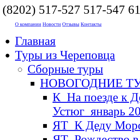
(8202) 517-527
517-547
61
О компании
Новости
Отзывы
Контакты
Главная
Туры из Череповца
Сборные туры
НОВОГОДНИЕ ТУР
К_На поезде к Д
Устюг_январь 2
ЯТ_К Деду Моро
ЯТ_Рождество в