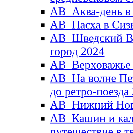
АВ_Аква-день в
АВ_Пасха в Сиз
АВ_Шведский Вы
город 2024
АВ_Верховажье -
АВ_На волне Пет
до ретро-поезда
АВ_Нижний Новг
АВ_Кашин и кал
путешествие в 