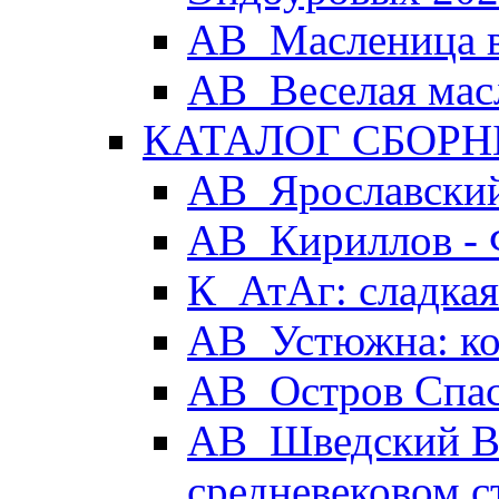
АВ_Масленица в
АВ_Веселая мас
КАТАЛОГ СБОРН
АВ_Ярославский
АВ_Кириллов - 
К_АтАг: сладка
АВ_Устюжна: ког
АВ_Остров Спа
АВ_Шведский Вы
средневековом с