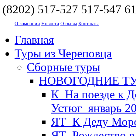
(8202) 517-527
517-547
61
О компании
Новости
Отзывы
Контакты
Главная
Туры из Череповца
Сборные туры
НОВОГОДНИЕ ТУР
К_На поезде к Д
Устюг_январь 2
ЯТ_К Деду Моро
ЯТ_Рождество в