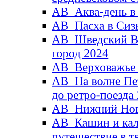
АВ_Аква-день в
АВ_Пасха в Сиз
АВ_Шведский Вы
город 2024
АВ_Верховажье -
АВ_На волне Пет
до ретро-поезда
АВ_Нижний Новг
АВ_Кашин и кал
путешествие в 