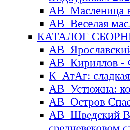
АВ_Масленица в
АВ_Веселая мас
КАТАЛОГ СБОРН
АВ_Ярославский
АВ_Кириллов - 
К_АтАг: сладка
АВ_Устюжна: ког
АВ_Остров Спа
АВ_Шведский Вы
средневековом с