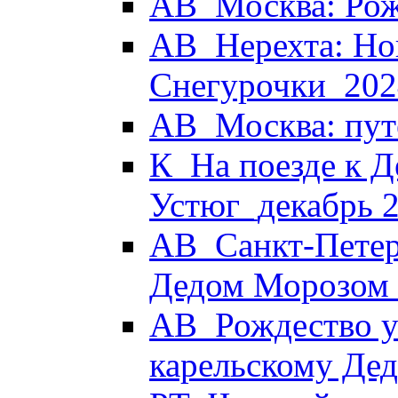
АВ_Москва: Рож
АВ_Нерехта: Но
Снегурочки_202
АВ_Москва: пут
К_На поезде к Д
Устюг_декабрь 
АВ_Санкт-Петер
Дедом Морозом
АВ_Рождество у 
карельскому Де