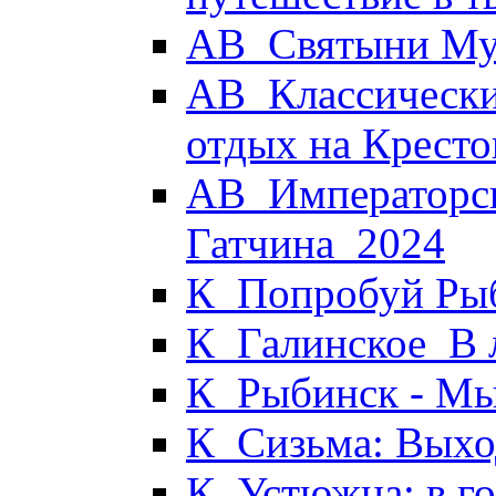
АВ_Святыни Му
АВ_Классически
отдых на Кресто
АВ_Императорск
Гатчина_2024
К_Попробуй Рыб
К_Галинское_В 
К_Рыбинск - М
К_Сизьма: Выхо
К_Устюжна: в г